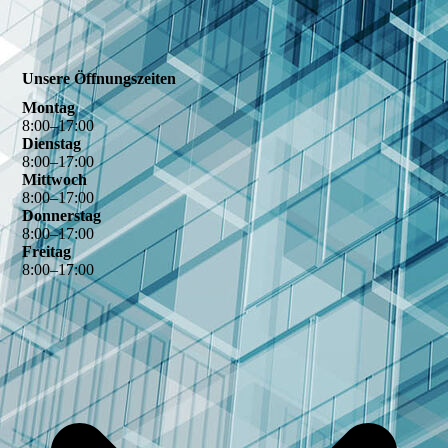
Unsere Öffnungszeiten
Montag
8
:
00
–
17
:
00
Dienstag
8
:
00
–
17
:
00
Mittwoch
8
:
00
–
17
:
00
Donnerstag
8
:
00
–
17
:
00
Freitag
8
:
00
–
17
:
00