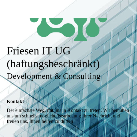
Friesen IT UG
(haftungsbeschränkt)
Development & Consulting
Kontakt
Der einfachste Weg, mit uns in Kontakt zu treten. Wir bemühen
uns um schnellstmögliche Bearbeitung Ihrer Nachricht und
freuen uns, Ihnen helfen zu dürfen!